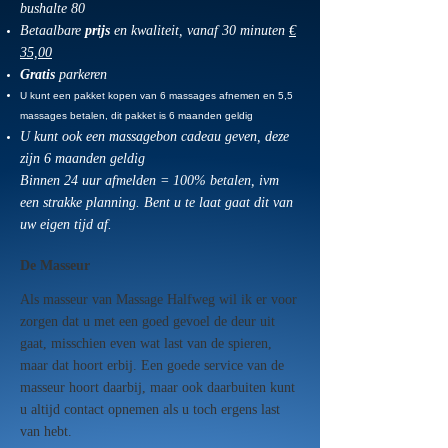
bushalte 80
Betaalbare
prijs
en kwaliteit, vanaf 30 minuten
€
35,00
Gratis
parkeren
U kunt een pakket kopen van 6 massages afnemen en 5,5
massages betalen, dit pakket is 6 maanden geldig
U kunt ook een massagebon cadeau geven, deze
zijn 6 maanden geldig
Binnen 24 uur afmelden = 100% betalen, ivm
een strakke planning. Bent u te laat gaat dit van
uw eigen tijd af.
De Masseur
Als masseur van Massage Halfweg wil ik er voor
zorgen dat u met een goed gevoel de deur uit
gaat, misschien even wat last van de spieren,
maar dat hoort erbij. Een goede service van de
masseur hoort daarbij, maar ook daarbuiten kunt
u altijd contact opnemen als u toch ergens last
van hebt.