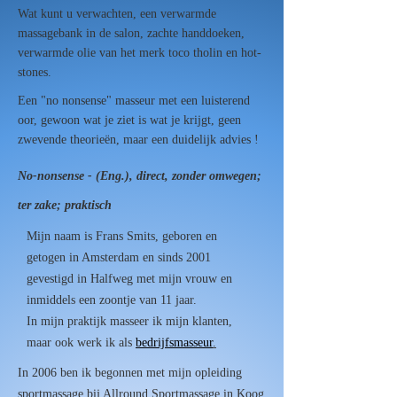
Wat kunt u verwachten, een verwarmde
massagebank in de salon, zachte handdoeken,
verwarmde olie van het merk toco tholin en hot-
stones.
Een "no nonsense" masseur met een luisterend
oor, gewoon wat je ziet is wat je krijgt, geen
zwevende theorieën, maar een duidelijk advies !
No-nonsense - (Eng.), direct, zonder omwegen;
ter zake; praktisch
Mijn naam is Frans Smits, geboren en
getogen in Amsterdam en sinds 2001
gevestigd in Halfweg met mijn vrouw en
inmiddels een zoontje van 11 jaar.
In mijn praktijk masseer ik mijn klanten,
maar ook werk ik als
bedrijfsmasseur
.
In 2006 ben ik begonnen met mijn opleiding
sportmassage bij Allround Sportmassage in Koog