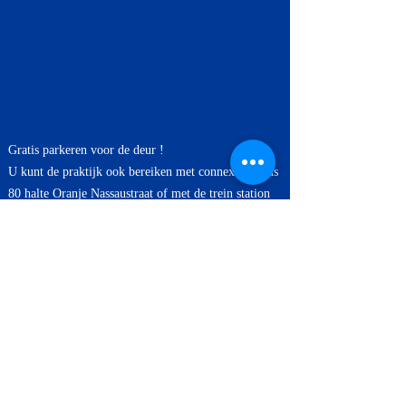
Gratis parkeren voor de deur !
U kunt de praktijk ook bereiken met connexxion bus
80 halte Oranje Nassaustraat of met de trein station
Halfweg-Zwanenburg.
Pinnen, contant of betalen via tikkie is mogelijk